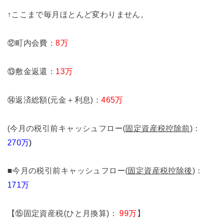
↑ここまで毎月ほとんど変わりません。
⑫町内会費：
8万
⑬敷金返還：
13万
⑭返済総額(元金＋利息)：
465万
(今月の税引前キャッシュフロー(
固定資産税控除前
)：
270万
)
■今月の税引前キャッシュフロー(
固定資産税控除後
)：
171万
【⑮固定資産税(ひと月換算)：
99万
】